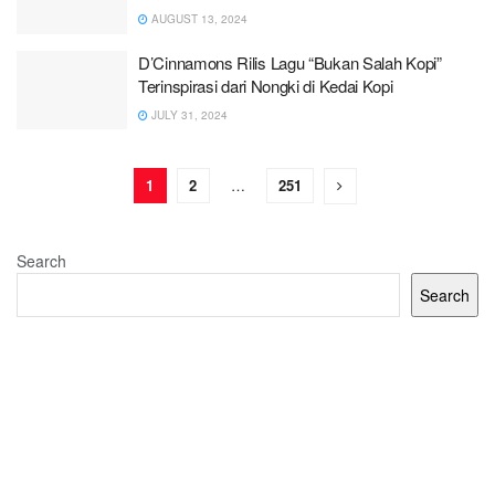
AUGUST 13, 2024
D’Cinnamons Rilis Lagu “Bukan Salah Kopi”
Terinspirasi dari Nongki di Kedai Kopi
JULY 31, 2024
1
2
…
251
Search
Search