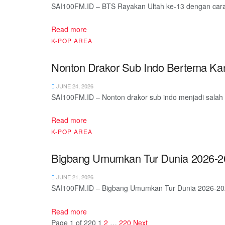
SAI100FM.ID – BTS Rayakan Ultah ke-13 dengan cara y
Read more
K-POP AREA
Nonton Drakor Sub Indo Bertema Ka
JUNE 24, 2026
SAI100FM.ID – Nonton drakor sub indo menjadi salah sa
Read more
K-POP AREA
Bigbang Umumkan Tur Dunia 2026-20
JUNE 21, 2026
SAI100FM.ID – Bigbang Umumkan Tur Dunia 2026-2027 
Read more
Page 1 of 220
1
2
…
220
Next