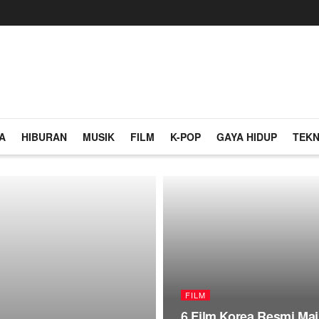
A
HIBURAN
MUSIK
FILM
K-POP
GAYA HIDUP
TEKN
FILM
6 Film Korea Resmi Maj