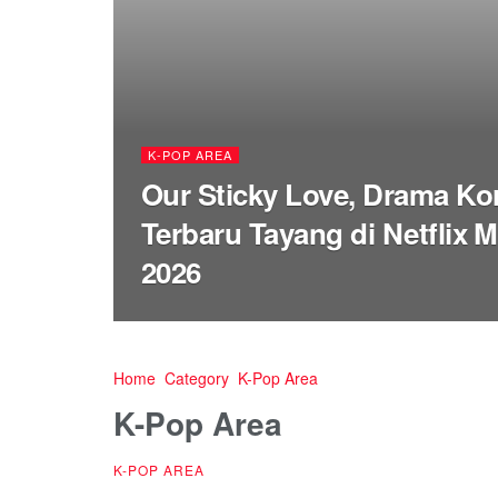
K-POP AREA
Our Sticky Love, Drama Ko
Terbaru Tayang di Netflix 
2026
Home
Category
K-Pop Area
K-Pop Area
K-POP AREA