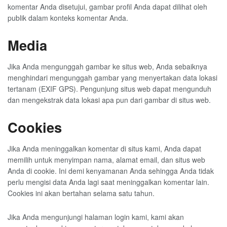
komentar Anda disetujui, gambar profil Anda dapat dilihat oleh
publik dalam konteks komentar Anda.
Media
Jika Anda mengunggah gambar ke situs web, Anda sebaiknya
menghindari mengunggah gambar yang menyertakan data lokasi
tertanam (EXIF GPS). Pengunjung situs web dapat mengunduh
dan mengekstrak data lokasi apa pun dari gambar di situs web.
Cookies
Jika Anda meninggalkan komentar di situs kami, Anda dapat
memilih untuk menyimpan nama, alamat email, dan situs web
Anda di cookie. Ini demi kenyamanan Anda sehingga Anda tidak
perlu mengisi data Anda lagi saat meninggalkan komentar lain.
Cookies ini akan bertahan selama satu tahun.
Jika Anda mengunjungi halaman login kami, kami akan