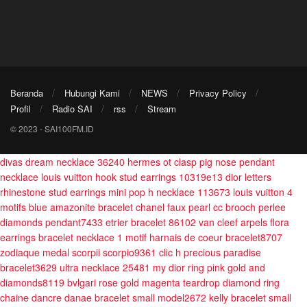
Beranda
Hubungi Kami
NEWS
Privacy Policy
Profil
Radio SAI
rss
Stream
© 2023 - SAI100FM.ID
divas dream necklace 36240
hermes ot clasp pig nose pendant
necklace
louis vuitton hook stud earrings 10319e13
dior letters
rhinestone stud earrings
mini pop h necklace 113673
louis vuitton 4
motifs blue amazonite bracelet
chanel faux pearl cc brooch
perlee
diamonds pendant7433
etrier bracelet 86102
van cleef arpels flora
earrings bracelet necklace 1 motif
harnais de coeur bracelet8707
zodiaque medal scorpii scorpio9361
clic h precious paradise
bracelet3629
ultra necklace 25481
my dior ring pink gold and
diamonds8119
bvlgari rose gold magenta teardrop diamond ring
chaine dancre danae bracelet small model2672
kelly bracelet small