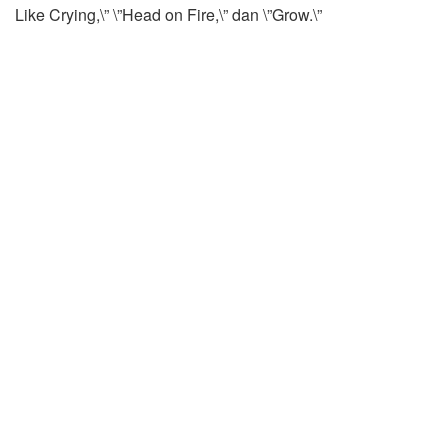
Like Crying,\” \”Head on Fire,\” dan \”Grow.\”