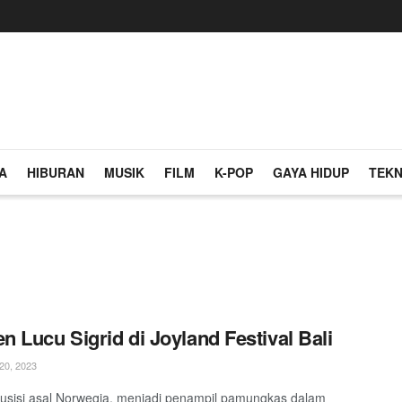
A
HIBURAN
MUSIK
FILM
K-POP
GAYA HIDUP
TEKN
 Lucu Sigrid di Joyland Festival Bali
0, 2023
musisi asal Norwegia, menjadi penampil pamungkas dalam