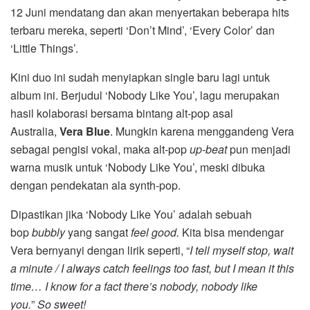
12 Juni mendatang dan akan menyertakan beberapa hits
terbaru mereka, seperti ‘Don’t Mind’, ‘Every Color’ dan
‘Little Things’.
Kini duo ini sudah menyiapkan single baru lagi untuk
album ini. Berjudul ‘Nobody Like You’, lagu merupakan
hasil kolaborasi bersama bintang alt-pop asal
Australia,
Vera Blue
. Mungkin karena menggandeng Vera
sebagai pengisi vokal, maka alt-pop
up-beat
pun menjadi
warna musik untuk ‘Nobody Like You’, meski dibuka
dengan pendekatan ala synth-pop.
Dipastikan jika ‘Nobody Like You’ adalah sebuah
bop
bubbly
yang sangat
feel good.
Kita bisa mendengar
Vera bernyanyi dengan lirik seperti, “
I tell myself stop, wait
a minute / I always catch feelings too fast, but I mean it this
time… I know for a fact there’s nobody, nobody like
you.
”
So sweet!