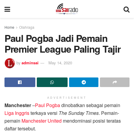
Home
Olahraga
Paul Pogba Jadi Pemain
Premier League Paling Tajir
by
adminsai
May 14, 2020
ADVERTISEMENT
Manchester
–
Paul Pogba
dinobatkan sebagai pemain
Liga Inggris
terkaya versi
The Sunday Times
. Pemain-
pemain
Manchester United
mendominasi posisi teratas
daftar tersebut.