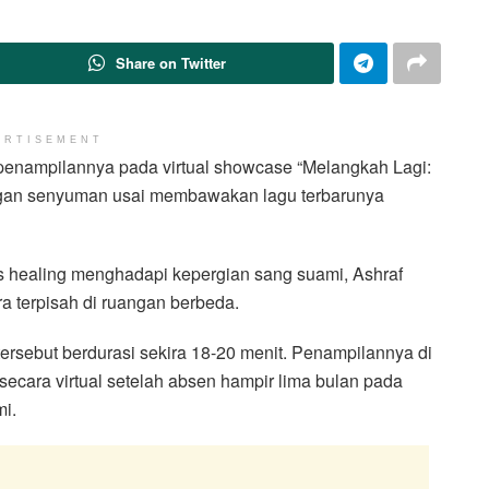
Share on Twitter
ERTISEMENT
 penampilannya pada virtual showcase “Melangkah Lagi:
dengan senyuman usai membawakan lagu terbarunya
es healing menghadapi kepergian sang suami, Ashraf
ara terpisah di ruangan berbeda.
ersebut berdurasi sekira 18-20 menit. Penampilannya di
ecara virtual setelah absen hampir lima bulan pada
i.