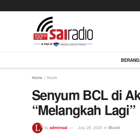
BERAND
Home
Musik
Senyum BCL di Akh
“Melangkah Lagi”
by
adminsai
July 26, 2020
in
Musik