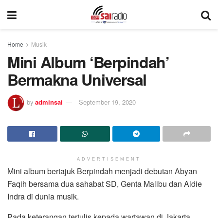
Home
Musik
Mini Album ‘Berpindah’
Bermakna Universal
by
adminsai
September 19, 2020
ADVERTISEMENT
Mini album bertajuk Berpindah menjadi debutan Abyan
Faqih bersama dua sahabat SD, Genta Malibu dan Aldie
Indra di dunia musik.
Pada keterangan tertulis kepada wartawan di Jakarta,