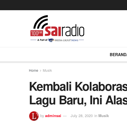
BERAND
Home
Musik
Kembali Kolaboras
Lagu Baru, Ini Al
by
adminsai
July 28, 2020
in
Musik