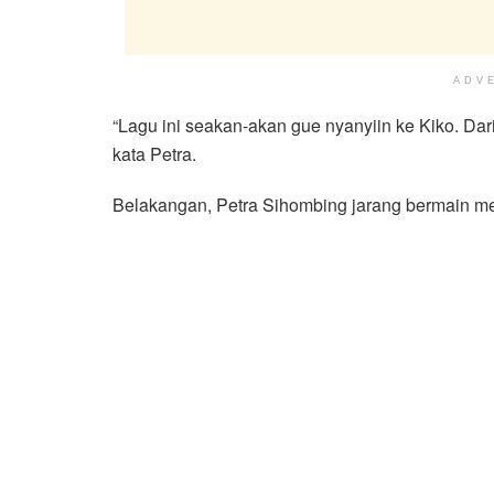
ADV
“Lagu ini seakan-akan gue nyanyiin ke Kiko. D
kata Petra.
Belakangan, Petra Sihombing jarang bermain me