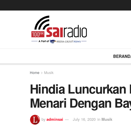
BERAND
Home
Musik
Hindia Luncurkan
Menari Dengan Ba
by
adminsai
July 16, 2020
in
Musik