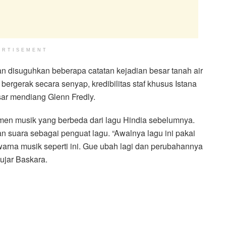
ERTISEMENT
n disuguhkan beberapa catatan kejadian besar tanah air
rgerak secara senyap, kredibilitas staf khusus Istana
sar mendiang Glenn Fredly.
men musik yang berbeda dari lagu Hindia sebelumnya.
n suara sebagai penguat lagu. “Awalnya lagu ini pakai
 warna musik seperti ini. Gue ubah lagi dan perubahannya
ujar Baskara.