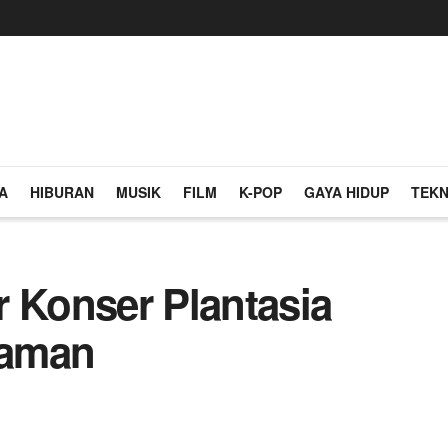
A
HIBURAN
MUSIK
FILM
K-POP
GAYA HIDUP
TEKN
r Konser Plantasia
naman