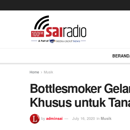
BERAND
Home
Musik
Bottlesmoker Gela
Khusus untuk Ta
by
adminsai
July 16, 2020
in
Musik