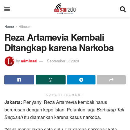
Home
Hiburan
Reza Artamevia Kembali
Ditangkap karena Narkoba
by
adminsai
September 5, 2020
ADVERTISEMENT
Jakarta:
Penyanyi Reza Artamevia kembali harus
berurusan dengan kepolisian. Pelantun lagu
Berharap Tak
Berpisah
itu diamankan karena kasus narkoba.
“Saya mengiyakan saja dulu, iya karena narkoba,” kata