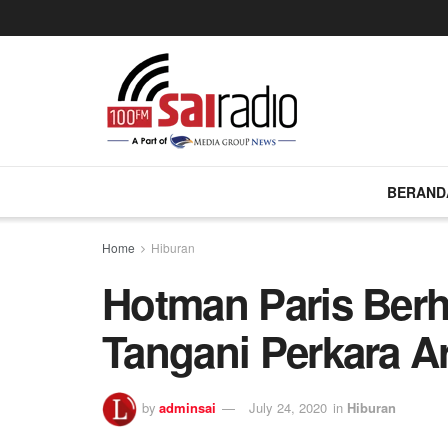
BERAND
Home
Hiburan
Hotman Paris Berh
Tangani Perkara Ar
by
adminsai
July 24, 2020
in
Hiburan