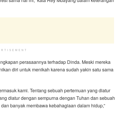
rest
sama hal ini,” kata Rey Mbayang dalam keterangan
ERTISEMENT
ngkapan perasaannya terhadap Dinda. Meski mereka
kan diri untuk menikah karena sudah yakin satu sama
ermasuk kami. Tentang sebuah pertemuan yang diatur
yang diatur dengan sempurna dengan Tuhan dan sebuah
t dan banyak membawa kebahagiaan dalam hidup,”