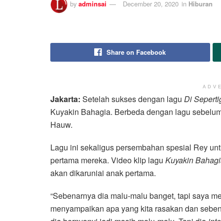
by
adminsai
December 20, 2020
in
Hiburan
Share on Facebook
ADV
Jakarta:
Setelah sukses dengan lagu
Di Sepert
Kuyakin Bahagia. Berbeda dengan lagu sebelum
Hauw.
Lagu ini sekaligus persembahan spesial Rey u
pertama mereka. Video klip lagu
Kuyakin Bahag
akan dikaruniai anak pertama.
“Sebenarnya dia malu-malu banget, tapi saya m
menyampaikan apa yang kita rasakan dan sebena