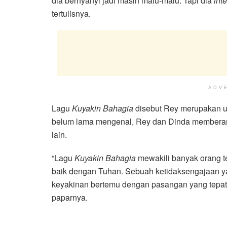
dia bernyanyi jadi masih malu-malu. Tapi dia
inte
tertulisnya.
ADV
Lagu
Kuyakin Bahagia
disebut Rey merupakan u
belum lama mengenal, Rey dan Dinda memberani
lain.
“Lagu
Kuyakin Bahagia
mewakili banyak orang t
baik dengan Tuhan. Sebuah ketidaksengajaan 
keyakinan bertemu dengan pasangan yang tepa
paparnya.