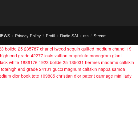
NEWS
Privacy Policy
Profil
Radio SAI
rss
Stream
23 bolide 25 235787
chanel tweed sequin quilted medium chanel 19
high end grade 42277
louis vuitton empreinte monogram giant
 black white 1886176
1923 bolide 25 135031
hermes madame calfskin
 totehigh end grade 24131
gucci magnum calfskin nappa samoa
dium dior book tote 109865
christian dior patent cannage mini lady