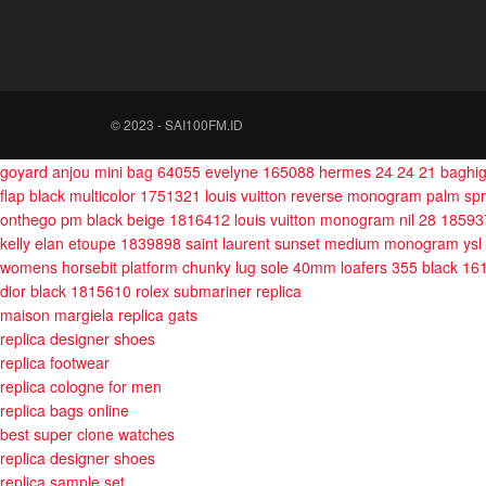
© 2023 - SAI100FM.ID
goyard anjou mini bag 64055
evelyne 165088
hermes 24 24 21 baghi
flap black multicolor 1751321
louis vuitton reverse monogram palm sp
onthego pm black beige 1816412
louis vuitton monogram nil 28 1859
kelly elan etoupe 1839898
saint laurent sunset medium monogram ysl
womens horsebit platform chunky lug sole 40mm loafers 355 black 1
dior black 1815610
rolex submariner replica
maison margiela replica gats
replica designer shoes
replica footwear
replica cologne for men
replica bags online
best super clone watches
replica designer shoes
replica sample set