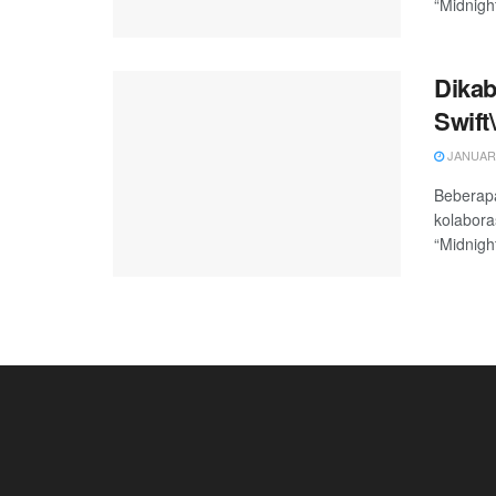
“Midnigh
Dikab
Swift\
JANUARY
Beberapa
kolabora
“Midnigh