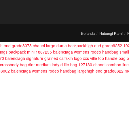
Beranda
Hubungi Kami
gh end grade8078
chanel large duma backpackhigh end grade9252
19
rings backpack mini 1887235
balenciaga womens rodeo handbag small
370
balenciaga signature grained calfskin logo xxs ville top handle bag
 crossbody bag
dior medium lady d lite bag 127130
chanel cambon line
616002
balenciaga womens rodeo handbag largehigh end grade8622
me