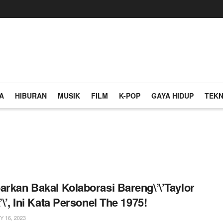
A
HIBURAN
MUSIK
FILM
K-POP
GAYA HIDUP
TEKN
arkan Bakal Kolaborasi Bareng\’\’Taylor
’\’, Ini Kata Personel The 1975!
 16, 2023