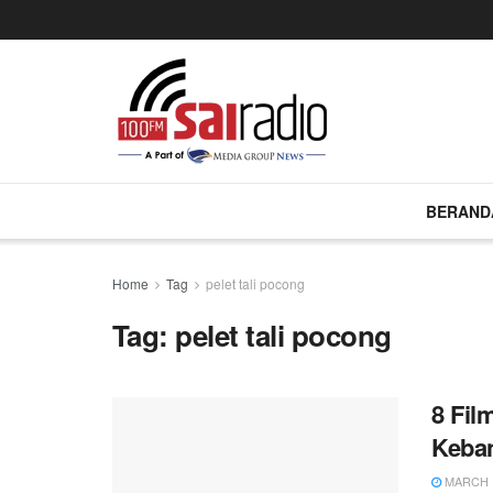
BERAND
Home
Tag
pelet tali pocong
Tag:
pelet tali pocong
8 Fil
Keba
MARCH 1