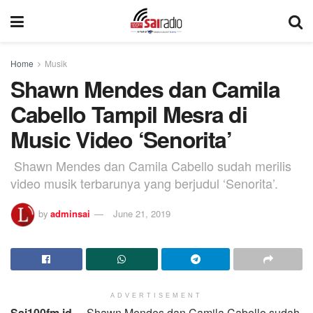
Home
Musik
Shawn Mendes dan Camila
Cabello Tampil Mesra di
Music Video ‘Senorita’
Shawn Mendes dan Camila Cabello sudah merilis
video musik terbarunya yang berjudul ‘Senorita’.
by
adminsai
June 21, 2019
ADVERTISEMENT
Sai100fm.id –
Shawn Mendes dan Camila Cabello sudah