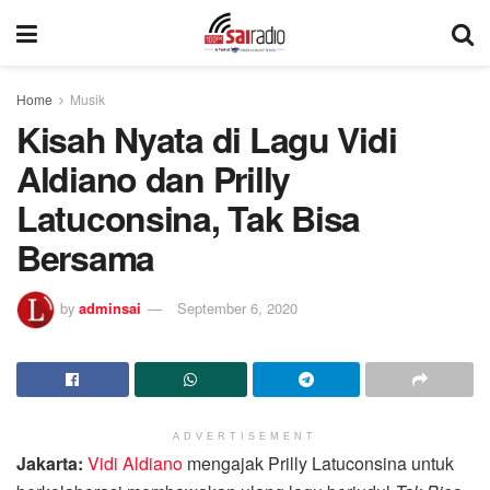
Home
Musik
Kisah Nyata di Lagu Vidi
Aldiano dan Prilly
Latuconsina, Tak Bisa
Bersama
by
adminsai
September 6, 2020
ADVERTISEMENT
Jakarta:
Vidi Aldiano
mengajak Prilly Latuconsina untuk