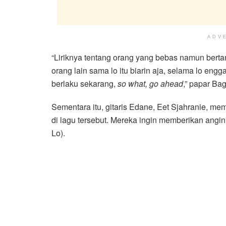
ADV
“Liriknya tentang orang yang bebas namun bert
orang lain sama lo itu biarin aja, selama lo en
berlaku sekarang,
so what, go ahead
,” papar Ba
Sementara itu, gitaris Edane, Eet Sjahranie, m
di lagu tersebut. Mereka ingin memberikan angi
Lo).