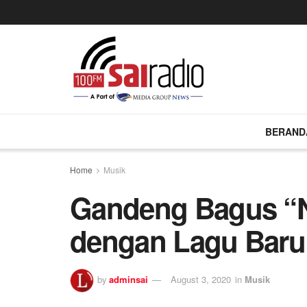
BERAND
Home
Musik
Gandeng Bagus “N
dengan Lagu Baru
by
adminsai
August 3, 2020
in
Musik