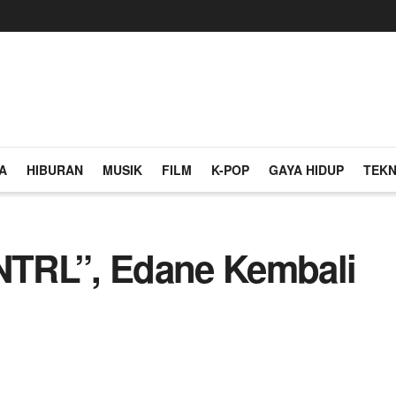
A
HIBURAN
MUSIK
FILM
K-POP
GAYA HIDUP
TEKN
TRL”, Edane Kembali