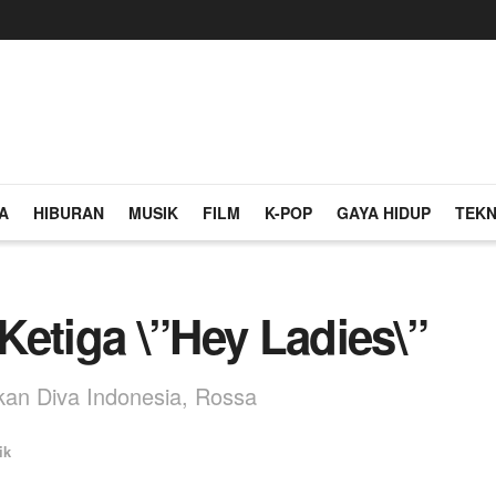
A
HIBURAN
MUSIK
FILM
K-POP
GAYA HIDUP
TEKN
 Ketiga \”Hey Ladies\”
kan Diva Indonesia, Rossa
ik