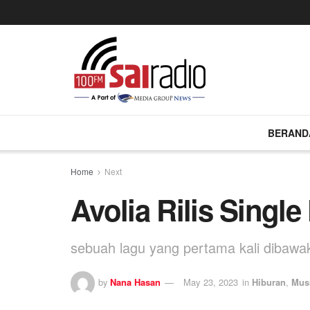
BERAND
Home
Next
Avolia Rilis Single
sebuah lagu yang pertama kali dibawa
by
Nana Hasan
May 23, 2023
in
Hiburan
,
Mus