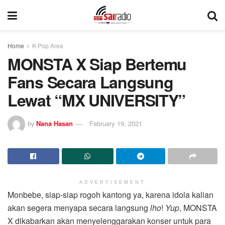
Home
K-Pop Area
MONSTA X Siap Bertemu
Fans Secara Langsung
Lewat “MX UNIVERSITY”
by
Nana Hasan
February 19, 2021
ADVERTISEMENT
Monbebe, siap-siap rogoh kantong ya, karena idola kalian
akan segera menyapa secara langsung
lho
!
Yup
, MONSTA
X dikabarkan akan menyelenggarakan konser untuk para