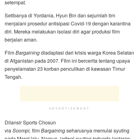
setempat.
Setibanya di Yordania, Hyun Bin dan sejumlah tim
menjalani prosedur antisipasi Covid-19 dengan karantina
diri. Mereka melakukan isolasi diri agar produksi film
berjalan aman.
Film
Bargaining
diadaptasi dari krisis warga Korea Selatan
di Afganistan pada 2007. FIlm ini bercerita tentang upaya
penyelamatan 23 korban penculikan di kawasan Timur
Tengah.
ADVERTISEMENT
Dilansir Sports Chosun
via
Soompi,
film
Bargaining
seharusnya memulai syuting
pada Maret lalu. Namun, jadwal syuting tertunda lantaran