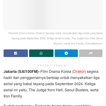
Pencinta Drama Korea (Drakor) bersiap untuk menyaksikan tiga serial yang bakal
tayang pada September 2024. Ketiga serial ini yaitu, The Judge from Hell, Seoul
Busters, serta Iron Family. (Foto:Medcom)
ADVERTISEMENT
Jakarta (SAI100FM)
–Film Drama Korea (
Drakor
) segera
hadir dan penggemarnya bersiap untuk menyaksikan tiga
serial yang bakal tayang pada September 2024. Ketiga
serial ini yaitu, The Judge from Hell, Seoul Busters, serta
Iron Family.
Sudah pasti kalau Drakor itu berisi drama yang bikin