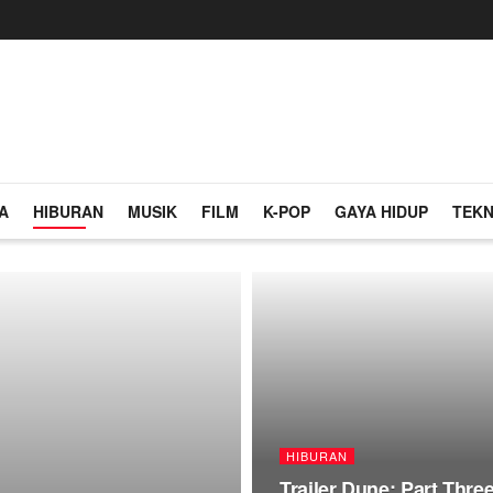
A
HIBURAN
MUSIK
FILM
K-POP
GAYA HIDUP
TEKN
HIBURAN
Trailer Dune: Part Thre