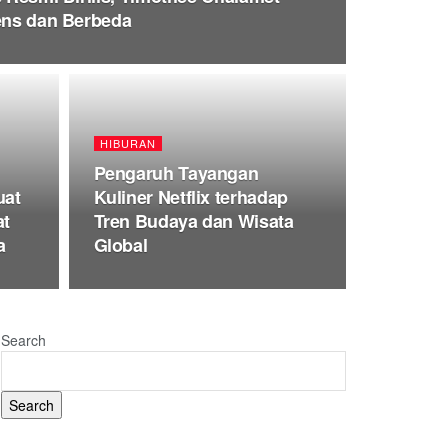
tens dan Berbeda
HIBURAN
Pengaruh Tayangan
uat
Kuliner Netflix terhadap
at
Tren Budaya dan Wisata
a
Global
Search
Search