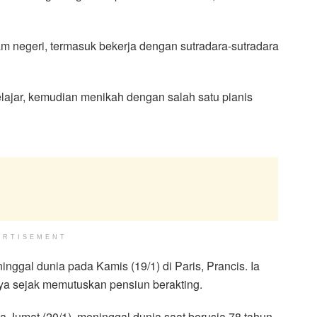
m negeri, termasuk bekerja dengan sutradara-sutradara
lajar, kemudian menikah dengan salah satu pianis
ERTISEMENT
nggal dunia pada Kamis (19/1) di Paris, Prancis. Ia
ya sejak memutuskan pensiun berakting.
a Jumat (20/1), meninggal dunia saat berusia 78 tahun