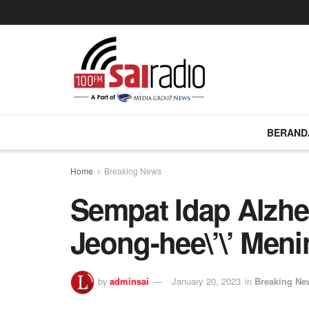
BERAND
Home
Breaking News
Sempat Idap Alzhei
Jeong-hee\’\’ Meni
by
adminsai
January 20, 2023
in
Breaking Ne