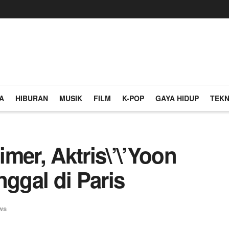
A
HIBURAN
MUSIK
FILM
K-POP
GAYA HIDUP
TEKN
mer, Aktris\’\’Yoon
nggal di Paris
ws