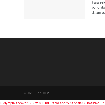
Para sel
berlomb
dalam pe
© 2023 - SAI100FM.ID
lv olympia sneaker 36772
miu miu raffia sporty sandals 38 naturale 1