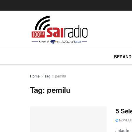
BERAND
Home
Tag
pemilu
Tag:
pemilu
5 Sel
NOVEMBE
Jakarta: