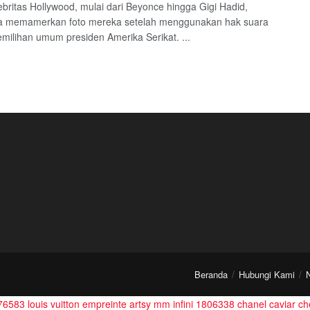
ebritas Hollywood, mulai dari Beyonce hingga Gigi Hadid,
a memamerkan foto mereka setelah menggunakan hak suara
milihan umum presiden Amerika Serikat. ...
Beranda
Hubungi Kami
776583
louis vuitton empreinte artsy mm infini 1806338
chanel caviar ch