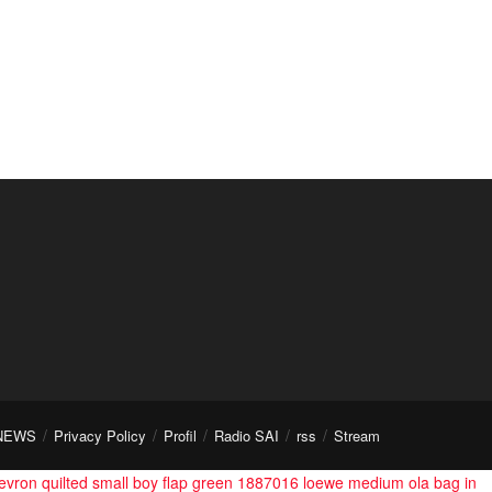
NEWS
Privacy Policy
Profil
Radio SAI
rss
Stream
evron quilted small boy flap green 1887016
loewe medium ola bag in