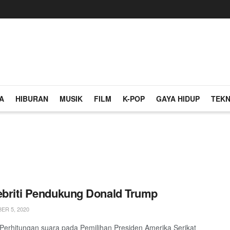
A
HIBURAN
MUSIK
FILM
K-POP
GAYA HIDUP
TEKN
ebriti Pendukung Donald Trump
R 5, 2020
 Perhitungan suara pada Pemilihan Presiden Amerika Serikat