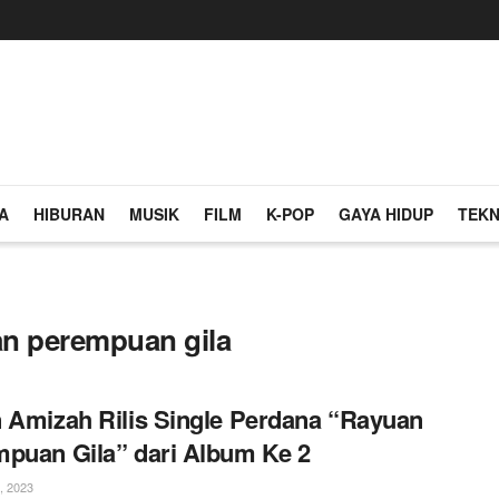
A
HIBURAN
MUSIK
FILM
K-POP
GAYA HIDUP
TEKN
uan perempuan gila
 Amizah Rilis Single Perdana “Rayuan
puan Gila” dari Album Ke 2
, 2023