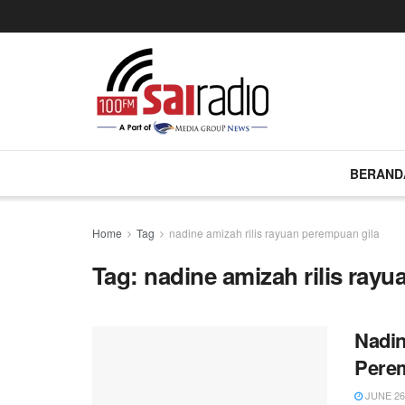
BERAND
Home
Tag
nadine amizah rilis rayuan perempuan gila
Tag:
nadine amizah rilis ray
Nadin
Perem
JUNE 26