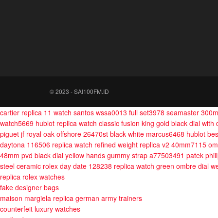
© 2023 - SAI100FM.ID
cartier replica 11 watch santos wssa0013 full set3978
seamaster 300m 
watch5669
hublot replica watch classic fusion king gold black dial wi
piguet jf royal oak offshore 26470st black white marcus6468
hublot bes
daytona 116506 replica watch refined weight replica v2 40mm7115
om
48mm pvd black dial yellow hands gummy strap a77503491
patek phil
steel ceramic
rolex day date 128238 replica watch green ombre dial
replica rolex watches
fake designer bags
maison margiela replica german army trainers
counterfeit luxury watches