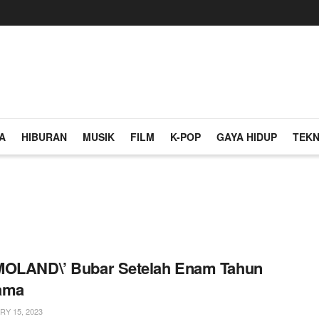
A
HIBURAN
MUSIK
FILM
K-POP
GAYA HIDUP
TEKN
MOLAND\’ Bubar Setelah Enam Tahun
ama
Y 15, 2023