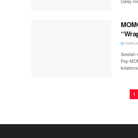
Daisy me
MOMO
“Wrap
FEBRUAR
Setelah 
Pop MOM
kolabora
1