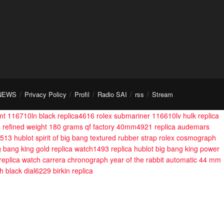
NEWS
Privacy Policy
Profil
Radio SAI
rss
Stream
mt 116710ln black replica4616
rolex submariner 116610lv hulk replica
es refined weight 180 grams qf factory 40mm4921
replica audemars
6513
hublot spirit of big bang textured rubber strap
rolex cosmograph
big bang king gold replica watch1493
replica hublot big bang king power
replica watch carrera chronograph year of the rabbit automatic 44 mm
h black dial6229
birkin replica