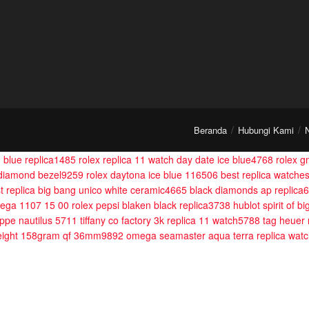
Beranda
Hubungi Kami
blue replica1485
rolex replica 11 watch day date ice blue4768
rolex g
th diamond bezel9259
rolex daytona ice blue 116506 best replica watch
t replica big bang unico white ceramic4665
black diamonds ap replica
ega 1107 15 00
rolex pepsi blaken black replica3738
hublot spirit of 
ippe nautilus 5711 tiffany co factory 3k replica 11 watch5788
tag heuer 
 weight 158gram qf 36mm9892
omega seamaster aqua terra replica watc