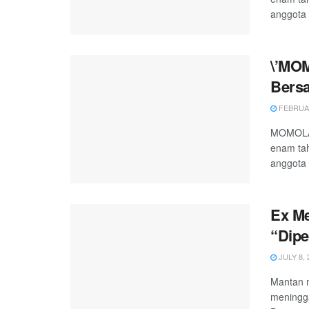
anggota 
\’MO
Bers
FEBRUAR
MOMOLAN
enam tah
anggota 
Ex M
“Dipe
JULY 8, 
Mantan 
meningga