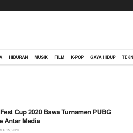
A
HIBURAN
MUSIK
FILM
K-POP
GAYA HIDUP
TEKN
oFest Cup 2020 Bawa Turnamen PUBG
e Antar Media
R 15, 2020