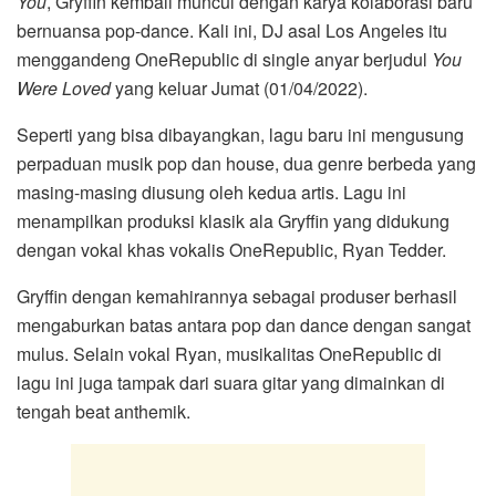
You
, Gryffin kembali muncul dengan karya kolaborasi baru
bernuansa pop-dance. Kali ini, DJ asal Los Angeles itu
menggandeng OneRepublic di single anyar berjudul
You
Were Loved
yang keluar Jumat (01/04/2022).
Seperti yang bisa dibayangkan, lagu baru ini mengusung
perpaduan musik pop dan house, dua genre berbeda yang
masing-masing diusung oleh kedua artis. Lagu ini
menampilkan produksi klasik ala Gryffin yang didukung
dengan vokal khas vokalis OneRepublic, Ryan Tedder.
Gryffin dengan kemahirannya sebagai produser berhasil
mengaburkan batas antara pop dan dance dengan sangat
mulus. Selain vokal Ryan, musikalitas OneRepublic di
lagu ini juga tampak dari suara gitar yang dimainkan di
tengah beat anthemik.