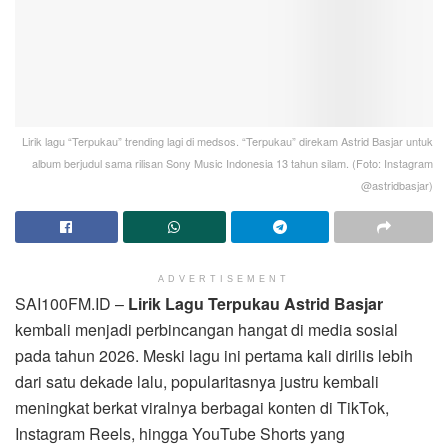
Lirik lagu “Terpukau” trending lagi di medsos. “Terpukau” direkam Astrid Basjar untuk
album berjudul sama rilisan Sony Music Indonesia 13 tahun silam. (Foto: Instagram
@astridbasjar)
ADVERTISEMENT
SAI100FM.ID –
Lirik Lagu Terpukau Astrid Basjar
kembali menjadi perbincangan hangat di media sosial
pada tahun 2026. Meski lagu ini pertama kali dirilis lebih
dari satu dekade lalu, popularitasnya justru kembali
meningkat berkat viralnya berbagai konten di TikTok,
Instagram Reels, hingga YouTube Shorts yang