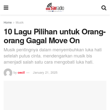
Home
Musik
10 Lagu Pilihan untuk Orang-
orang Gagal Move On
Musik pentingnya dalam menyembuhkan luka hati
setelah putus cinta. mendengarkan musik bis
amenjadi salah satu cara mengobati luka hati.
by
cecil
January 21, 2025