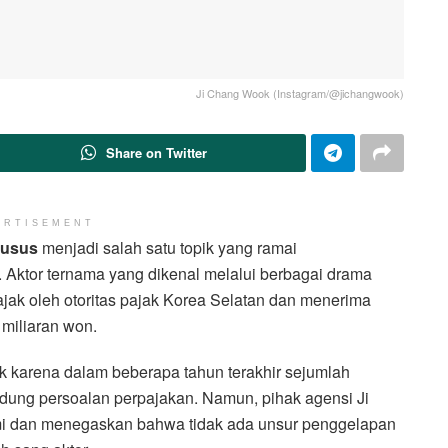
Ji Chang Wook (Instagram/@jichangwook)
Share on Twitter
ERTISEMENT
husus
menjadi salah satu topik yang ramai
. Aktor ternama yang dikenal melalui berbagai drama
ajak oleh otoritas pajak Korea Selatan dan menerima
miliaran won.
ik karena dalam beberapa tahun terakhir sejumlah
dung persoalan perpajakan. Namun, pihak agensi Ji
mi dan menegaskan bahwa tidak ada unsur penggelapan