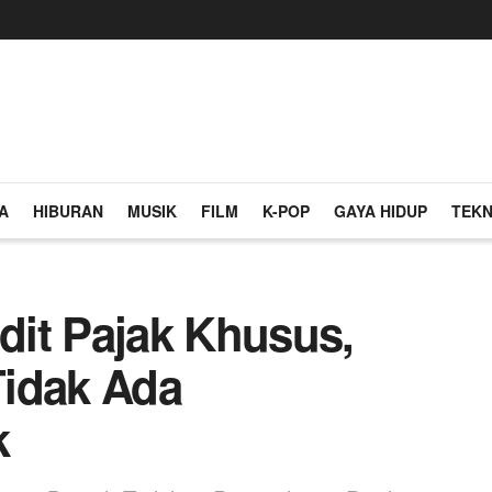
A
HIBURAN
MUSIK
FILM
K-POP
GAYA HIDUP
TEKN
it Pajak Khusus,
Tidak Ada
k