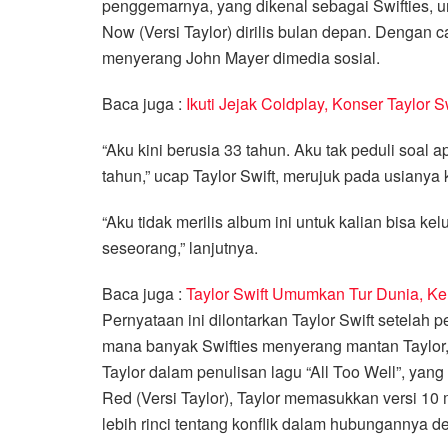
penggemarnya, yang dikenal sebagai Swifties, u
Now (Versi Taylor) dirilis bulan depan. Dengan c
menyerang John Mayer dimedia sosial.
Baca juga :
Ikuti Jejak Coldplay, Konser Taylor Sw
“Aku kini berusia 33 tahun. Aku tak peduli soal 
tahun,” ucap Taylor Swift, merujuk pada usiany
“Aku tidak merilis album ini untuk kalian bisa 
seseorang,” lanjutnya.
Baca juga :
Taylor Swift Umumkan Tur Dunia, Ke 
Pernyataan ini dilontarkan Taylor Swift setelah p
mana banyak Swifties menyerang mantan Taylor, 
Taylor dalam penulisan lagu “All Too Well”, yan
Red (Versi Taylor), Taylor memasukkan versi 10 m
lebih rinci tentang konflik dalam hubungannya d