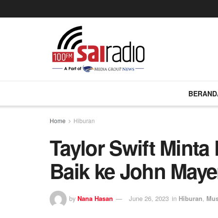
BERAND
Home
Hiburan
Taylor Swift Mint
Baik ke John Maye
by
Nana Hasan
June 26, 2023
in
Hiburan
,
Mus