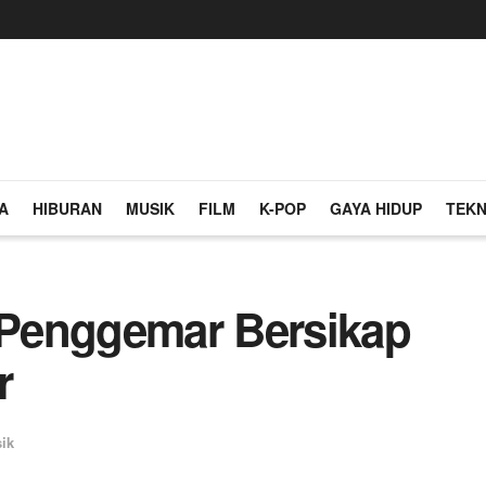
A
HIBURAN
MUSIK
FILM
K-POP
GAYA HIDUP
TEKN
a Penggemar Bersikap
r
ik