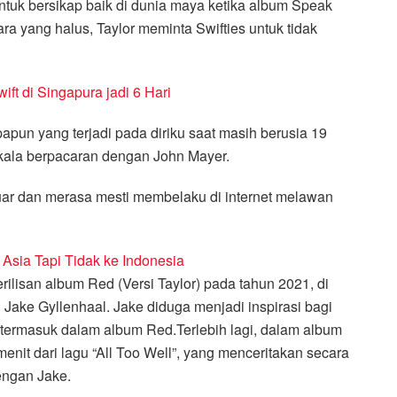
ntuk bersikap baik di dunia maya ketika album Speak
ara yang halus, Taylor meminta Swifties untuk tidak
ift di Singapura jadi 6 Hari
apapun yang terjadi pada diriku saat masih berusia 19
a kala berpacaran dengan John Mayer.
keluar dan merasa mesti membelaku di internet melawan
Asia Tapi Tidak ke Indonesia
erilisan album Red (Versi Taylor) pada tahun 2021, di
Jake Gyllenhaal. Jake diduga menjadi inspirasi bagi
g termasuk dalam album Red.Terlebih lagi, dalam album
enit dari lagu “All Too Well”, yang menceritakan secara
engan Jake.