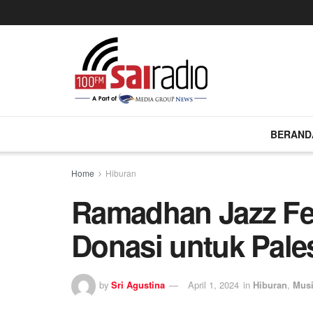
BERAND
Home
Hiburan
Ramadhan Jazz Fes
Donasi untuk Pale
by
Sri Agustina
April 1, 2024
in
Hiburan
,
Mus