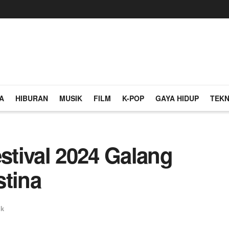
A
HIBURAN
MUSIK
FILM
K-POP
GAYA HIDUP
TEKN
tival 2024 Galang
stina
ik