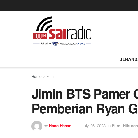
BERAND
Home
Film
Jimin BTS Pamer G
Pemberian Ryan G
by
Nana Hasan
July 26, 2023
in
Film
,
Hibura