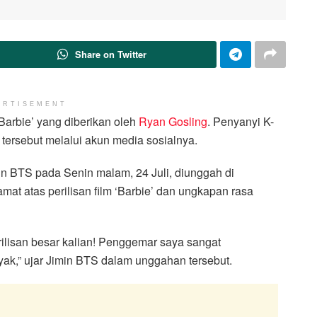
Share on Twitter
ERTISEMENT
Barbie’ yang diberikan oleh
Ryan Gosling
. Penyanyi K-
ersebut melalui akun media sosialnya.
in BTS pada Senin malam, 24 Juli, diunggah di
mat atas perilisan film ‘Barbie’ dan ungkapan rasa
rilisan besar kalian! Penggemar saya sangat
ak,” ujar Jimin BTS dalam unggahan tersebut.