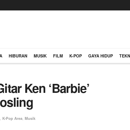
A
HIBURAN
MUSIK
FILM
K-POP
GAYA HIDUP
TEKN
itar Ken ‘Barbie’
osling
n
,
K-Pop Area
,
Musik