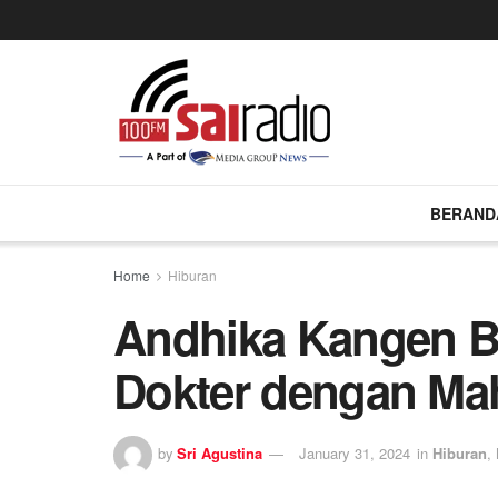
BERAND
Home
Hiburan
Andhika Kangen B
Dokter dengan Ma
by
Sri Agustina
January 31, 2024
in
Hiburan
,