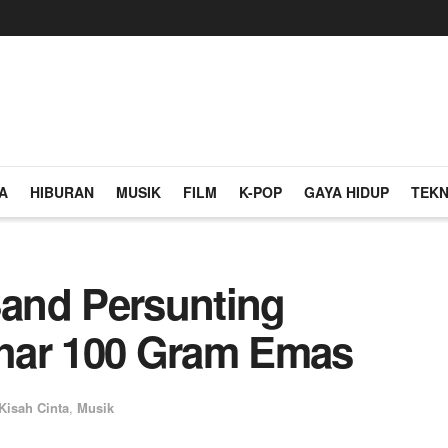
A
HIBURAN
MUSIK
FILM
K-POP
GAYA HIDUP
TEKN
and Persunting
har 100 Gram Emas
Kisah Cinta
,
Musik