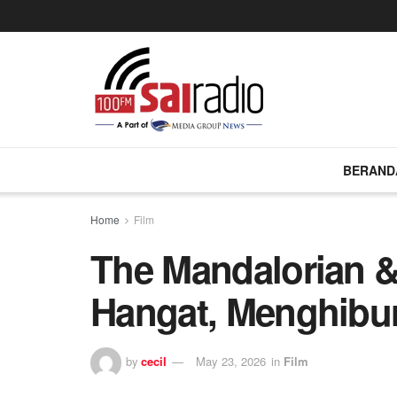
BERAND
Home
Film
The Mandalorian 
Hangat, Menghibur
by
cecil
May 23, 2026
in
Film