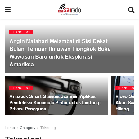
TEKNOLOGI
Angin Matahari Melambat di Sisi Dekat
Bulan, Temuan Ilmuwan Tiongkok Buka
Wawasan Baru untuk Eksplorasi
Antariksa
TEKNOLOGI
TEKNOLOGI
Antizuck Smart Glasses Scanner, Aplikasi
Video Self
Pendeteksi Kacamata Pintar untuk Lindungi
Akun Saat 
Privasi Pengguna
Hilang
Home
Category
Teknologi